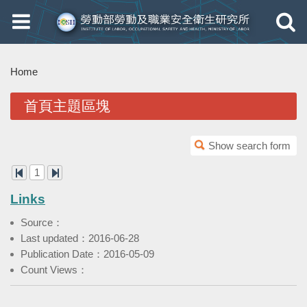
Toggle
Toggle
navigation
navigati
Home
首頁主題區塊
Show search form
1
Links
Source：
Last updated：2016-06-28
Publication Date：2016-05-09
Count Views：