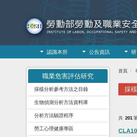
認識本所
公告資訊
研
:::
首頁
職業危害評估研究
採
採樣分析參考方法之目錄
生物偵測分析方法資料庫
分析方法驗證程序
共
201
勞工心理健康專區
CLA10