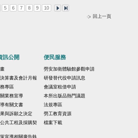
5
6
7
8
9
10
回上一頁
資訊公開
便民服務
畫
勞安加衛體驗館參觀申請
決算書及會計月報
研發替代役申請訊息
務專區
會議室租借申請
關業務宣導
本所出版品熱門議題
導有關文書
法規專區
果與訴願之決定
勞工教育資源
公共工程及採購契
檔案下載
策宣導相關廣告執