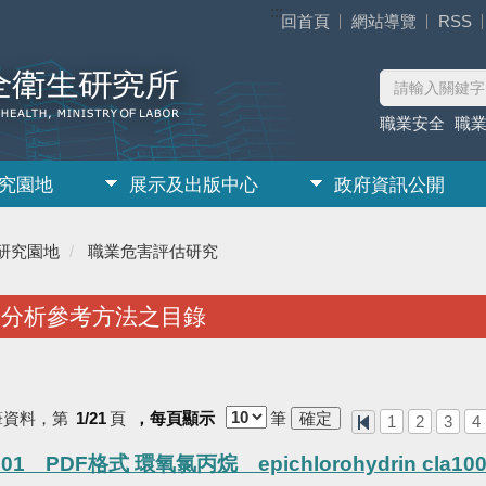
:::
回首頁
網站導覽
RSS
職業安全
職
究園地
展示及出版中心
政府資訊公開
研究園地
職業危害評估研究
樣分析參考方法之目錄
筆資料，第
1/21
頁
，每頁顯示
筆
1
2
3
4
01 PDF格式 環氧氯丙烷 epichlorohydrin cla100