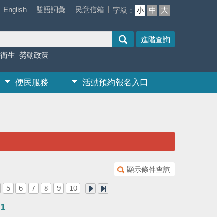
English
雙語詞彙
民意信箱
字級：
小
中
大
進階查詢
業衛生
勞動政策
便民服務
活動預約報名入口
顯示條件查詢
5
6
7
8
9
10
1