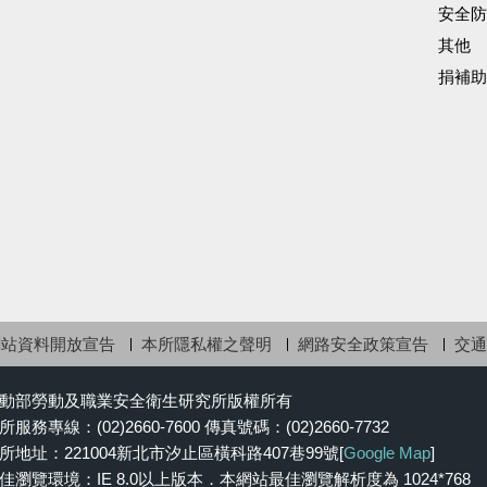
安全防
其他
捐補助
網站資料開放宣告
本所隱私權之聲明
網路安全政策宣告
交通
動部勞動及職業安全衛生研究所版權所有
所服務專線：(02)2660-7600 傳真號碼：(02)2660-7732
所地址：221004新北市汐止區橫科路407巷99號[
Google Map
]
佳瀏覽環境：IE 8.0以上版本．本網站最佳瀏覽解析度為 1024*768