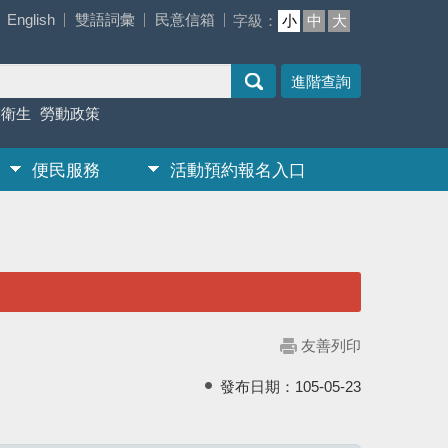
English
雙語詞彙
民意信箱
字級：
小
中
大
進階查詢
業衛生
勞動政策
便民服務
活動預約報名入口
友善列印
發布日期：
105-05-23