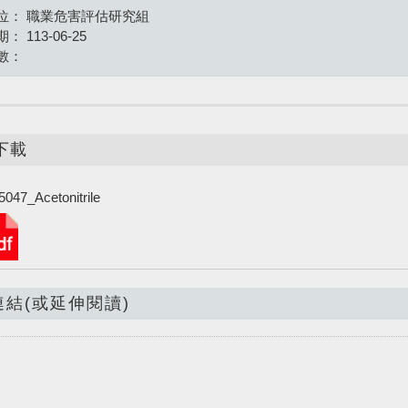
位：
職業危害評估研究組
期：
113-06-25
數：
下載
047_Acetonitrile
連結(或延伸閱讀)