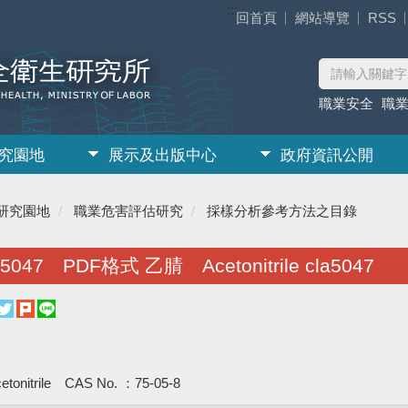
:::
回首頁
網站導覽
RSS
職業安全
職
究園地
展示及出版中心
政府資訊公開
研究園地
職業危害評估研究
採樣分析參考方法之目錄
5047 PDF格式 乙腈 Acetonitrile cla5047
onitrile CAS No. ：75-05-8