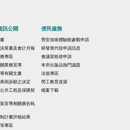
資訊公開
便民服務
畫
勞安加衛體驗館參觀申請
決算書及會計月報
研發替代役申請訊息
務專區
會議室租借申請
關業務宣導
本所出版品熱門議題
導有關文書
法規專區
果與訴願之決定
勞工教育資源
公共工程及採購契
檔案下載
策宣導相關廣告執
制計畫評核結果
等專區