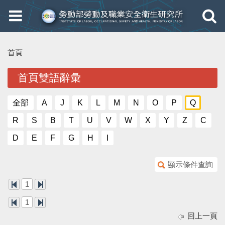
Toggle
Toggle
navigation
navigati
首頁
首頁雙語辭彙
全部
A
J
K
L
M
N
O
P
Q
R
S
B
T
U
V
W
X
Y
Z
C
D
E
F
G
H
I
顯示條件查詢
1
1
回上一頁