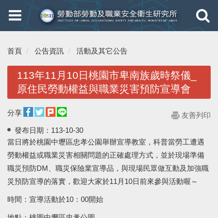
Toggle
Toggle
navigation
navigati
首頁
公告資訊
活動及其它公告
113年11月10日桃園市卑南族歲時祭儀_
原住民勞動權益與職業災害預防宣導會
分享
友善列印
發布日期：
113-10-30
當日將於桃園中壢區忠孝公園舉辦宣導教室，科普當勞工遭遇
勞動權益或職業災害相關問題的正確處理方式，並於現場準備
職災預防DM、職災保險業宣導品，與現場民眾做互動及加強職
災預防宣導的落實，歡迎大家於11月10日前來參與活動喔～
時間：宣導活動於10：00開始
地點：桃園中壢區忠孝公園