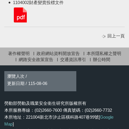
1104002財產變賣投標文件
回上一頁
著作權聲明
政府網站資料開放宣告
本所隱私權之聲明
網路安全政策宣告
交通資訊導引
辦公時間
瀏覽人次 /
更新日期 /
115-08-06
勞動部勞動及職業安全衛生研究所版權所有
本所服務專線：(02)2660-7600 傳真號碼：(02)2660-7732
本所地址：221004新北市汐止區橫科路407巷99號[
Google
Map
]