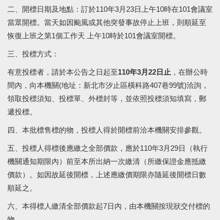
二、開標日期及地點：訂於110年
3
月
23
日上午
10
時在
101
會議室
當眾開標。當天如因颱風或其他突發事故停止上班，則順延至
恢復上班之第
1
個工作天 上午
10
時於
101
會議室開標。
三、投標方式：
有意投標者，請於本公告之日起至
110年
3
月
22
日止
，在辦公時
間內，向本機關
(
地址：新北市汐止區橫科路
407
巷
99
號
)
洽詢，
領取投標須知、投標單、外標封等，並依照投標須知填寫，郵
遞投標。
四、本批標售標的物，投標人得於開標前洽本機關安排參觀。
五、投標人得標後應繳之全部價款，應於110年
3
月
29
日（執行
機關通知期限內）前至本所出納一次繳清（所繳保證金應抵繳
價款）。如因故延後開標，上述應繳價期限亦隨延後開標日數
順延之。
六、本得標人繳清全部價款起
7
日內，由本機關按現狀交付標的
物。