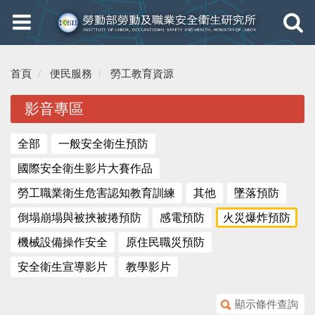
Toggle
Toggle
navigation
navigati
首頁
便民服務
勞工教育資源
影音專區
全部
一般安全衛生預防
國際安全衛生影片大賽作品
勞工職業衛生危害認知教育訓練
其他
墜落預防
倒塌崩塌與被挾被捲預防
感電預防
火災爆炸預防
機械設備操作安全
原住民職災預防
安全衛生宣導影片
教學影片
顯示條件查詢